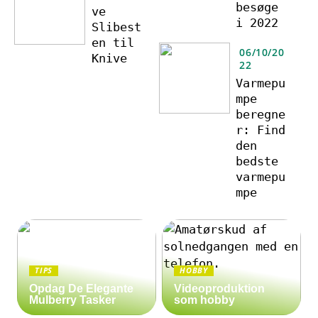
besøge
ve
i 2022
Slibest
en til
06/10/20
Knive
22
Varmepu
mpe
beregne
r: Find
den
bedste
varmepu
mpe
TIPS
HOBBY
Opdag De Elegante
Videoproduktion
Mulberry Tasker
som hobby