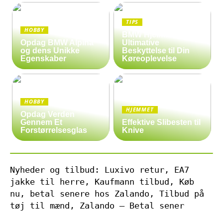
TIPS
HOBBY
BMW Hjelm: Den
Opdag BMW Alpina
Ultimative
og dens Unikke
Beskyttelse til Din
Egenskaber
Køreoplevelse
HOBBY
HJEMMET
Opdag Verden
Gennem Et
Effektive Slibesten til
Forstørrelsesglas
Knive
Nyheder og tilbud: Luxivo retur, EA7
jakke til herre, Kaufmann tilbud, Køb
nu, betal senere hos Zalando, Tilbud på
tøj til mænd, Zalando – Betal sener