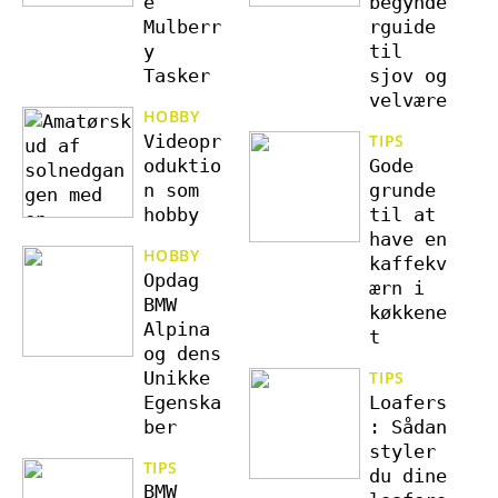
e
begynde
Mulberr
rguide
y
til
Tasker
sjov og
velvære
HOBBY
Videopr
TIPS
oduktio
Gode
n som
grunde
hobby
til at
have en
HOBBY
kaffekv
Opdag
ærn i
BMW
køkkene
Alpina
t
og dens
Unikke
TIPS
Egenska
Loafers
ber
: Sådan
styler
TIPS
du dine
BMW