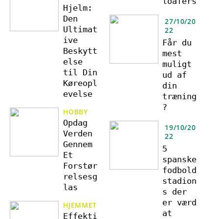
loafers
Hjelm:
Den
27/10/20
Ultimat
22
ive
Får du
Beskytt
mest
else
muligt
til Din
ud af
Køreopl
din
evelse
træning
?
HOBBY
Opdag
19/10/20
Verden
22
Gennem
5
Et
spanske
Forstør
fodbold
relsesg
stadion
las
s der
er værd
HJEMMET
at
Effekti