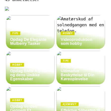
TIPS
HOBBY
Opdag De Elegante
Videoproduktion
Mulberry Tasker
som hobby
TIPS
HOBBY
BMW Hjelm: Den
Opdag BMW Alpina
Ultimative
og dens Unikke
Beskyttelse til Din
Egenskaber
Køreoplevelse
HOBBY
HJEMMET
Opdag Verden
Gennem Et
Effektive Slibesten til