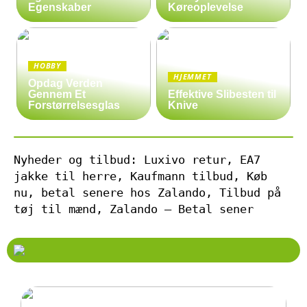
Egenskaber
Køreoplevelse
HOBBY
HJEMMET
Opdag Verden
Gennem Et
Effektive Slibesten til
Forstørrelsesglas
Knive
Nyheder og tilbud: Luxivo retur, EA7
jakke til herre, Kaufmann tilbud, Køb
nu, betal senere hos Zalando, Tilbud på
tøj til mænd, Zalando – Betal sener