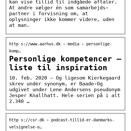
kan vise tillid til indgåede aftaler.
At andre vælger én som samarbejds-
partner i forvisning om, at
oplysninger ikke kommer videre, uden
at man.
http s://www.aarhus.dk › media › personlige-
komp…
Personlige kompetencer –
liste til inspiration
10. feb. 2020 — Og ligesom Kierkegaard
skrev under synonym, er Baade-Og
udgivet under Lene Andersens pseudonym
Jesper Knallhatt. Hele serien på i alt
2.340 …
http s://csr.dk › podcast-tillid-er-danmarks-
velsignelse-o…