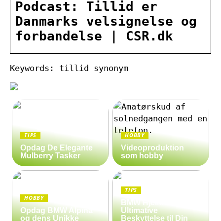
Podcast: Tillid er
Danmarks velsignelse og
forbandelse | CSR.dk
Keywords: tillid synonym
TIPS
HOBBY
Opdag De Elegante
Videoproduktion
Mulberry Tasker
som hobby
TIPS
HOBBY
BMW Hjelm: Den
Opdag BMW Alpina
Ultimative
og dens Unikke
Beskyttelse til Din