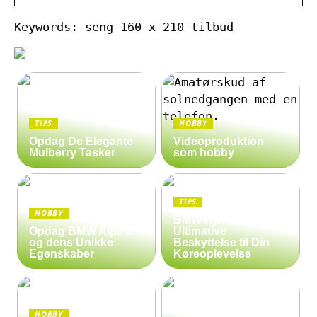
Keywords: seng 160 x 210 tilbud
TIPS
HOBBY
Opdag De Elegante
Videoproduktion
Mulberry Tasker
som hobby
TIPS
HOBBY
BMW Hjelm: Den
Opdag BMW Alpina
Ultimative
og dens Unikke
Beskyttelse til Din
Egenskaber
Køreoplevelse
HOBBY