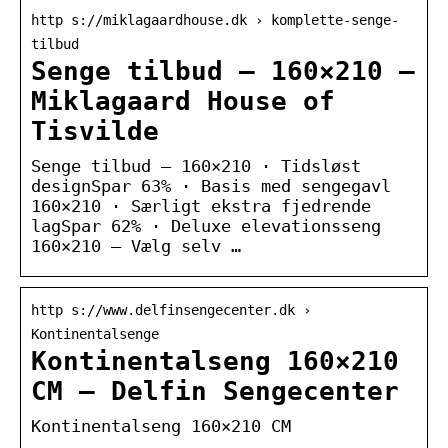
http s://miklagaardhouse.dk › komplette-senge-
tilbud
Senge tilbud – 160×210 –
Miklagaard House of
Tisvilde
Senge tilbud – 160×210 · Tidsløst
designSpar 63% · Basis med sengegavl
160×210 · Særligt ekstra fjedrende
lagSpar 62% · Deluxe elevationsseng
160×210 – Vælg selv …
http s://www.delfinsengecenter.dk ›
Kontinentalsenge
Kontinentalseng 160×210
CM – Delfin Sengecenter
Kontinentalseng 160×210 CM