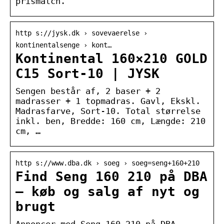
prismatch.
http s://jysk.dk › sovevaerelse ›
kontinentalsenge › kont…
Kontinental 160×210 GOLD
C15 Sort-10 | JYSK
Sengen består af, 2 baser + 2
madrasser + 1 topmadras. Gavl, Ekskl.
Madrasfarve, Sort-10. Total størrelse
inkl. ben, Bredde: 160 cm, Længde: 210
cm, …
http s://www.dba.dk › soeg › soeg=seng+160+210
Find Seng 160 210 på DBA
– køb og salg af nyt og
brugt
Annoncer med Seng 160 210 på DBA.