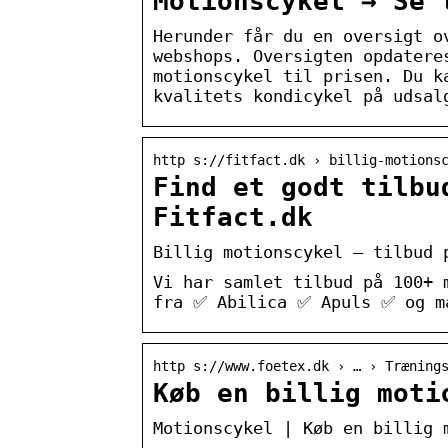
Motionscykel → Se 
Herunder får du en oversigt o
webshops. Oversigten opdatere
motionscykel til prisen. Du k
kvalitets kondicykel på udsal
http s://fitfact.dk › billig-motions
Find et godt tilbu
Fitfact.dk
Billig motionscykel – tilbud 
Vi har samlet tilbud på 100+ 
fra ✅ Abilica ✅ Apuls ✅ og ma
http s://www.foetex.dk › … › Træning
Køb en billig moti
Motionscykel | Køb en billig 