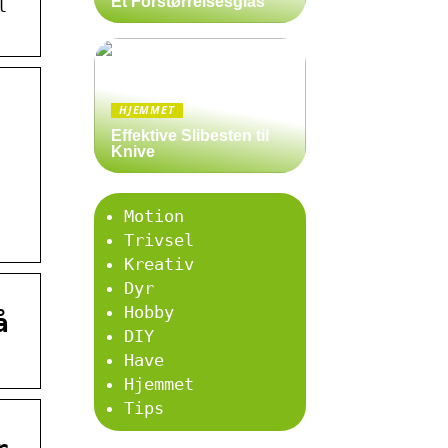
Et Forstørrelsesglas
l
HJEMMET
Effektive Slibesten til
Knive
Motion
Trivsel
Kreativ
Dyr
Hobby
å
DIY
Have
Hjemmet
Tips