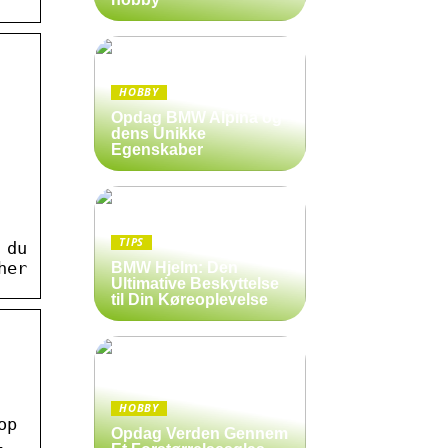
HOBBY
Opdag BMW Alpina og
dens Unikke
Egenskaber
TIPS
 du
her
BMW Hjelm: Den
Ultimative Beskyttelse
til Din Køreoplevelse
HOBBY
op
Opdag Verden Gennem