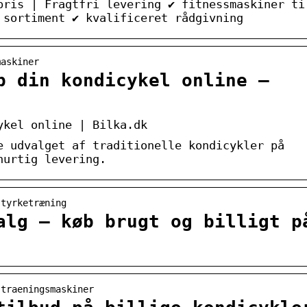
pris | Fragtfri levering ✔ fitnessmaskiner ti
 sortiment ✔ kvalificeret rådgivning
maskiner
b din kondicykel online –
ykel online | Bilka.dk
e udvalget af traditionelle kondicykler på
hurtig levering.
styrketræning
alg – køb brugt og billigt p
 traeningsmaskiner