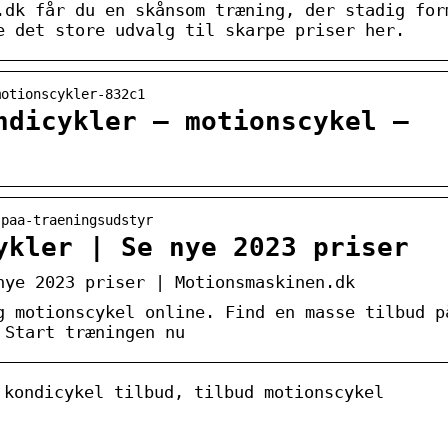
.dk får du en skånsom træning, der stadig for
e det store udvalg til skarpe priser her.
motionscykler-832c1
ndicykler – motionscykel –
-paa-traeningsudstyr
ykler | Se nye 2023 priser
nye 2023 priser | Motionsmaskinen.dk
g motionscykel online. Find en masse tilbud p
 Start træningen nu
 kondicykel tilbud, tilbud motionscykel