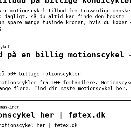
tilbud på billige kondicykle
ver motionscykel tilbud fra troværdige danske
s dagligt, så du altid kan finde den bedste
an spare mange tusinde kroner, hvis du køber 
g.
cykel
d på en billig motionscykel 
på 50+ billige motionscykler
motionscykler fra 10+ forhandlere. Motionscyk
nge flere. Find din næste motionscykel her.
smaskiner
onscykel her | føtex.dk
motionscykel her | føtex.dk