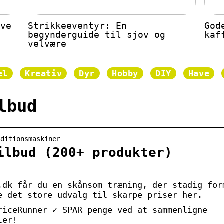
ive
Strikkeeventyr: En
God
begynderguide til sjov og
kaf
velvære
el
Kreativ
Dyr
Hobby
DIY
Have
lbud
nditionsmaskiner
ilbud (200+ produkter)
.dk får du en skånsom træning, der stadig for
e det store udvalg til skarpe priser her.
riceRunner ✓ SPAR penge ved at sammenligne
ler!