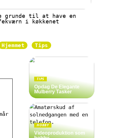
e grunde til at have en
fekværn i køkkenet
Hjemmet
Tips
TIPS
Opdag De Elegante
Mulberry Tasker
mår
HOBBY
Videoproduktion som
hobby