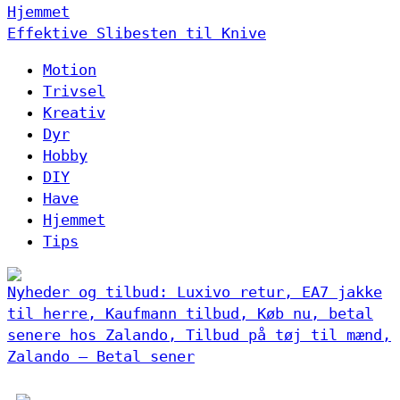
Hjemmet
Effektive Slibesten til Knive
Motion
Trivsel
Kreativ
Dyr
Hobby
DIY
Have
Hjemmet
Tips
Nyheder og tilbud: Luxivo retur, EA7 jakke
til herre, Kaufmann tilbud, Køb nu, betal
senere hos Zalando, Tilbud på tøj til mænd,
Zalando – Betal sener