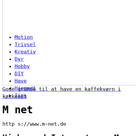
Motion
Trivsel
Kreativ
Dyr
Hobby
DIY
Have
Hjemmet
Gode grunde til at have en kaffekværn i
Tips
køkkenet
M net
http s://www.m-net.de