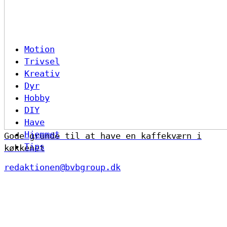
Motion
Trivsel
Kreativ
Dyr
Hobby
DIY
Have
Hjemmet
Gode grunde til at have en kaffekværn i
Tips
køkkenet
redaktionen@bvbgroup.dk