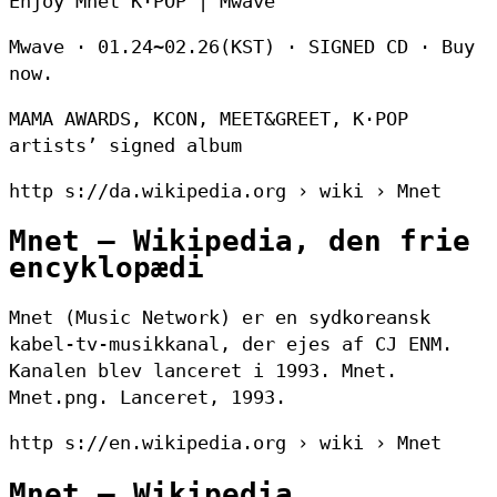
Enjoy Mnet K·POP | Mwave
Mwave · 01.24~02.26(KST) · SIGNED CD · Buy
now.
MAMA AWARDS, KCON, MEET&GREET, K·POP
artists’ signed album
http s://da.wikipedia.org › wiki › Mnet
Mnet – Wikipedia, den frie
encyklopædi
Mnet (Music Network) er en sydkoreansk
kabel-tv-musikkanal, der ejes af CJ ENM.
Kanalen blev lanceret i 1993. Mnet.
Mnet.png. Lanceret, 1993.
http s://en.wikipedia.org › wiki › Mnet
Mnet – Wikipedia