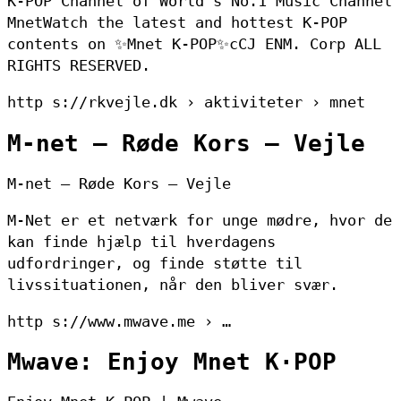
K-POP Channel of World’s No.1 Music Channel
MnetWatch the latest and hottest K-POP
contents on ✨Mnet K-POP✨cCJ ENM. Corp ALL
RIGHTS RESERVED.
http s://rkvejle.dk › aktiviteter › mnet
M-net – Røde Kors – Vejle
M-net – Røde Kors – Vejle
M-Net er et netværk for unge mødre, hvor de
kan finde hjælp til hverdagens
udfordringer, og finde støtte til
livssituationen, når den bliver svær.
http s://www.mwave.me › …
Mwave: Enjoy Mnet K·POP