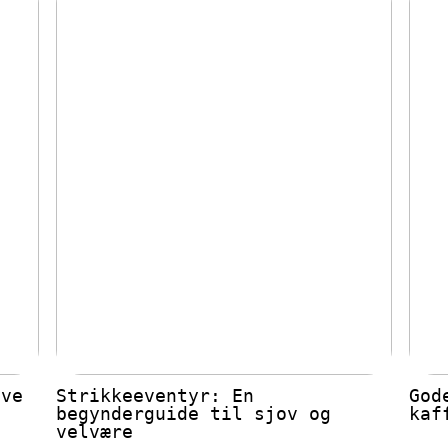
ive
Strikkeeventyr: En
God
begynderguide til sjov og
kaf
velvære