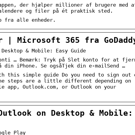
appen, der hjælper millioner af brugere med a
alendere og filer på ét praktisk sted.
o fra alle enheder.
r | Microsoft 365 fra GoDadd
 Desktop & Mobile: Easy Guide
onti … Bemærk: Tryk på Slet konto for at fjer
å din iPhone. Se ogsåTjek din e-mailSend …
th this simple guide Do you need to sign out 
he steps are a little different depending on
le app, Outlook.com, or Outlook on your
Outlook on Desktop & Mobile:
ogle Play