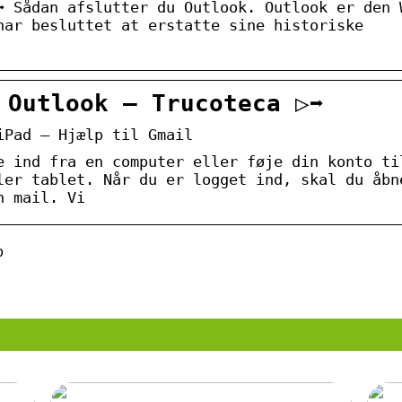
➡️ Sådan afslutter du Outlook. Outlook er den 
har besluttet at erstatte sine historiske
 Outlook – Trucoteca ▷➡️
iPad – Hjælp til Gmail
e ind fra en computer eller føje din konto ti
ler tablet. Når du er logget ind, skal du åbn
n mail. Vi
p