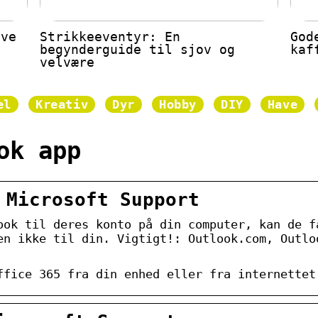
ive
Strikkeeventyr: En
God
begynderguide til sjov og
kaf
velvære
el
Kreativ
Dyr
Hobby
DIY
Have
ok app
 Microsoft Support
ook til deres konto på din computer, kan de f
en ikke til din. Vigtigt!: Outlook.com, Outlo
ffice 365 fra din enhed eller fra internettet