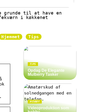
e grunde til at have en
fekværn i køkkenet
Hjemmet
Tips
TIPS
Opdag De Elegante
Mulberry Tasker
å
ok
.
HOBBY
Videoproduktion som
hobby