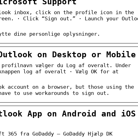
icrosoft Support
look inbox, click on the profile icon in the
reen. · Click “Sign out.” · Launch your Outlo
ytte dine personlige oplysninger.
Outlook on Desktop or Mobile
 profilnavn vælger du Log af overalt. Under
knappen log af overalt · Vælg OK for at
ok account on a browser, but those using the
have to use workarounds to sign out.
tlook App on Android and iOS
ft 365 fra GoDaddy – GoDaddy Hjælp DK