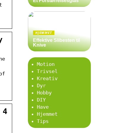
Et Forstørrelsesglas
t
HJEMMET
y
Effektive Slibesten til
Knive
ne
Motion
Trivsel
of
Kreativ
Dyr
Hobby
DIY
Have
 4
Hjemmet
Tips