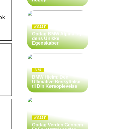
ok
HOBBY
Opdag BMW Alpina og
dens Unikke
Egenskaber
TIPS
BMW Hjelm: Den
Ultimative Beskyttelse
til Din Køreoplevelse
HOBBY
Opdag Verden Gennem