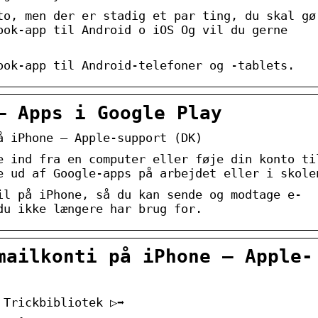
to, men der er stadig et par ting, du skal gø
ook-app til Android o iOS Og vil du gerne
ook-app til Android-telefoner og -tablets.
– Apps i Google Play
å iPhone – Apple-support (DK)
e ind fra en computer eller føje din konto ti
e ud af Google-apps på arbejdet eller i skole
il på iPhone, så du kan sende og modtage e-
du ikke længere har brug for.
mailkonti på iPhone – Apple-
 Trickbibliotek ▷➡️