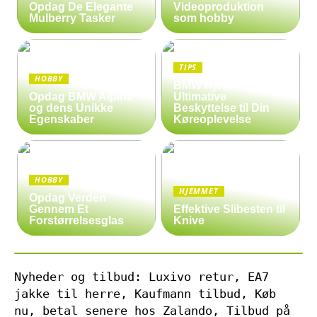
Opdag De Elegante
Videoproduktion
Mulberry Tasker
som hobby
TIPS
HOBBY
BMW Hjelm: Den
Opdag BMW Alpina
Ultimative
og dens Unikke
Beskyttelse til Din
Egenskaber
Køreoplevelse
HOBBY
HJEMMET
Opdag Verden
Gennem Et
Effektive Slibesten til
Forstørrelsesglas
Knive
Nyheder og tilbud: Luxivo retur, EA7
jakke til herre, Kaufmann tilbud, Køb
nu, betal senere hos Zalando, Tilbud på