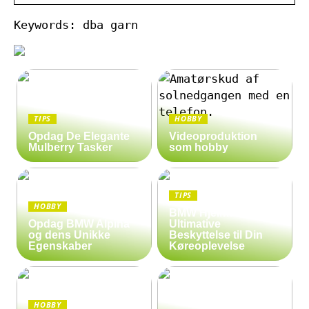
Keywords: dba garn
TIPS
HOBBY
Opdag De Elegante
Videoproduktion
Mulberry Tasker
som hobby
TIPS
HOBBY
BMW Hjelm: Den
Opdag BMW Alpina
Ultimative
og dens Unikke
Beskyttelse til Din
Egenskaber
Køreoplevelse
HOBBY