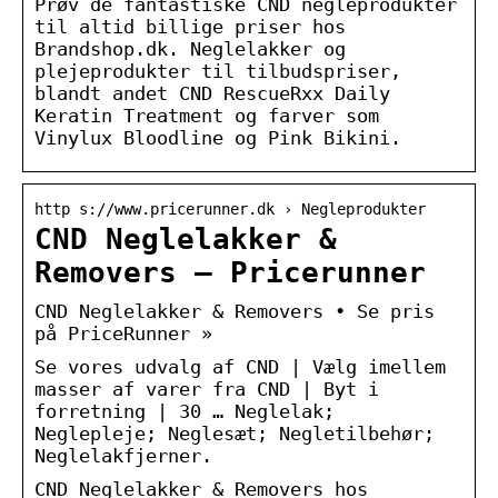
Prøv de fantastiske CND negleprodukter
til altid billige priser hos
Brandshop.dk. Neglelakker og
plejeprodukter til tilbudspriser,
blandt andet CND RescueRxx Daily
Keratin Treatment og farver som
Vinylux Bloodline og Pink Bikini.
http s://www.pricerunner.dk › Negleprodukter
CND Neglelakker &
Removers – Pricerunner
CND Neglelakker & Removers • Se pris
på PriceRunner »
Se vores udvalg af CND | Vælg imellem
masser af varer fra CND | Byt i
forretning | 30 … Neglelak;
Neglepleje; Neglesæt; Negletilbehør;
Neglelakfjerner.
CND Neglelakker & Removers hos