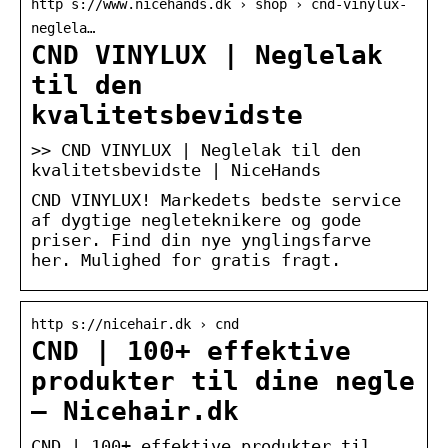
http s://www.nicehands.dk › shop › cnd-vinylux-
neglela…
CND VINYLUX | Neglelak
til den
kvalitetsbevidste
>> CND VINYLUX | Neglelak til den
kvalitetsbevidste | NiceHands
CND VINYLUX! Markedets bedste service
af dygtige negleteknikere og gode
priser. Find din nye ynglingsfarve
her. Mulighed for gratis fragt.
http s://nicehair.dk › cnd
CND | 100+ effektive
produkter til dine negle
– Nicehair.dk
CND | 100+ effektive produkter til