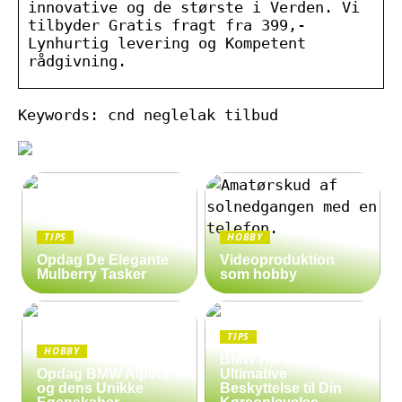
innovative og de største i Verden. Vi
tilbyder Gratis fragt fra 399,-
Lynhurtig levering og Kompetent
rådgivning.
Keywords: cnd neglelak tilbud
TIPS
HOBBY
Opdag De Elegante
Videoproduktion
Mulberry Tasker
som hobby
TIPS
HOBBY
BMW Hjelm: Den
Opdag BMW Alpina
Ultimative
og dens Unikke
Beskyttelse til Din