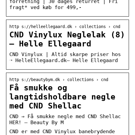
forretning | 30 dages returret | Fri
fragt* ved køb for 499,-
http s://helleellegaard.dk › collections › cnd
CND Vinylux Neglelak (8)
– Helle Ellegaard
CND Vinylux | Altid skarpe priser hos
➝ HelleEllegaard.dk– Helle Ellegaard
http s://beautybym.dk › collections › cnd
Få smukke og
langtidsholdbare negle
med CND Shellac
CND ⇒ Få smukke negle med CND Shellac
HER! — Beauty By M
CND er med CND Vinylux banebrydende