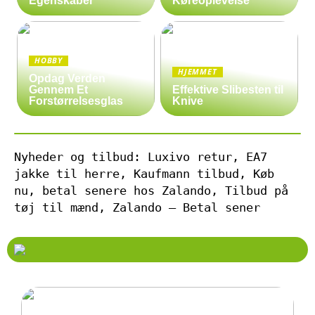
Egenskaber
Køreoplevelse
HOBBY
HJEMMET
Opdag Verden
Gennem Et
Effektive Slibesten til
Forstørrelsesglas
Knive
Nyheder og tilbud: Luxivo retur, EA7
jakke til herre, Kaufmann tilbud, Køb
nu, betal senere hos Zalando, Tilbud på
tøj til mænd, Zalando – Betal sener